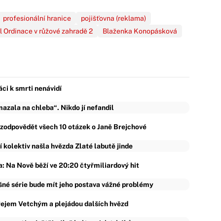
profesionální hranice
pojišťovna (reklama)
ál Ordinace v růžové zahradě 2
Blaženka Konopásková
áci k smrti nenávidí
zala na chleba“. Nikdo jí nefandil
ě zodpovědět všech 10 otázek o Janě Brejchové
ní kolektiv našla hvězda Zlaté labutě jinde
: Na Nově běží ve 20:20 čtyřmiliardový hit
ěšné série bude mít jeho postava vážné problémy
řejem Vetchým a plejádou dalších hvězd