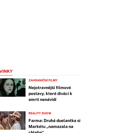
VINKY
ZAHRANIČNÍ FILMY
Nejotravnější filmové
postavy, které diváci k
smrti nenávidí
REALITY SHOW
Farma: Druhá duelantka si
Markétu „namazala na
chleba“.…