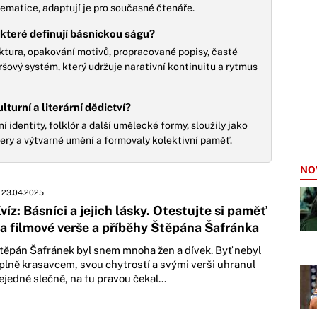
 tematice, adaptují je pro současné čtenáře.
, které definují básnickou ságu?
uktura, opakování motivů, propracované popisy, časté
eršový systém, který udržuje narativní kontinuitu a rytmus
turní a literární dědictví?
 identity, folklór a další umělecké formy, sloužily jako
pery a výtvarné umění a formovaly kolektivní paměť.
NO
23.04.2025
víz: Básníci a jejich lásky. Otestujte si paměť
a filmové verše a příběhy Štěpána Šafránka
těpán Šafránek byl snem mnoha žen a dívek. Byť nebyl
plně krasavcem, svou chytrostí a svými verši uhranul
ejedné slečně, na tu pravou čekal...