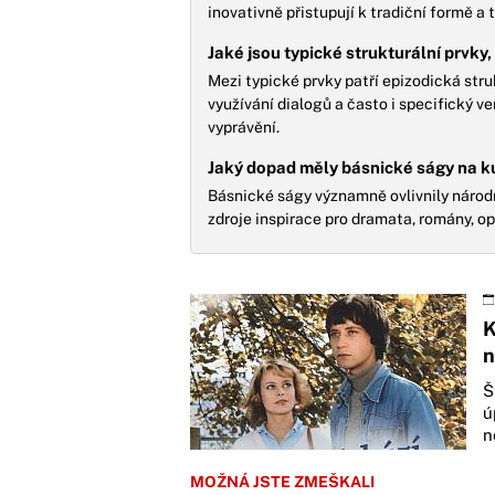
inovativně přistupují k tradiční formě a
Jaké jsou typické strukturální prvky
Mezi typické prvky patří epizodická str
využívání dialogů a často i specifický v
vyprávění.
Jaký dopad měly básnické ságy na kul
Básnické ságy významně ovlivnily národní
zdroje inspirace pro dramata, romány, o
K
n
Š
ú
n
MOŽNÁ JSTE ZMEŠKALI