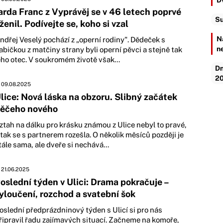
D
arda Franc z Vyprávěj se v 46 letech poprvé
Su
ženil. Podívejte se, koho si vzal
N
ndřej Veselý pochází z „operní rodiny". Dědeček s
n
abičkou z matčiny strany byli operní pěvci a stejně tak
eho otec. V soukromém životě však...
Dn
20
09.08.2025
lice: Nová láska na obzoru. Slibný začátek
ěčeho nového
ztah na dálku pro krásku známou z Ulice nebyl to pravé,
 tak se s partnerem rozešla. O několik měsíců později je
tále sama, ale dveře si nechává...
21.06.2025
oslední týden v Ulici: Drama pokračuje –
yloučení, rozchod a svatební šok
oslední předprázdninový týden s Ulicí si pro nás
řipravil řadu zajímavých situací. Začneme na komoře,