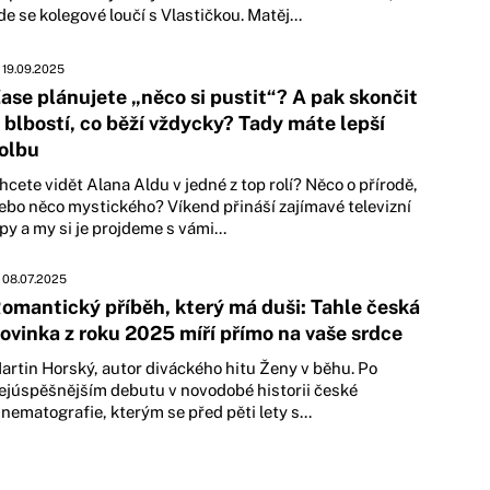
de se kolegové loučí s Vlastičkou. Matěj...
19.09.2025
ase plánujete „něco si pustit“? A pak skončit
 blbostí, co běží vždycky? Tady máte lepší
olbu
hcete vidět Alana Aldu v jedné z top rolí? Něco o přírodě,
ebo něco mystického? Víkend přináší zajímavé televizní
ipy a my si je projdeme s vámi...
08.07.2025
omantický příběh, který má duši: Tahle česká
ovinka z roku 2025 míří přímo na vaše srdce
artin Horský, autor diváckého hitu Ženy v běhu. Po
ejúspěšnějším debutu v novodobé historii české
inematografie, kterým se před pěti lety s...