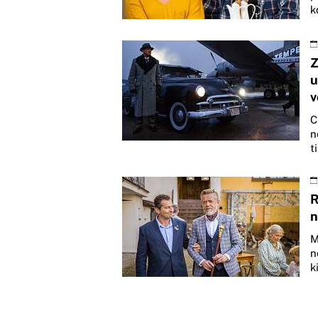
k
Z
u
v
C
n
t
R
n
M
n
k