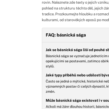
rovin. Naleznete zde texty o jejich vzniku
pohled na strukturu těchto děl, jejich žá
tradice. Prozkoumejte hloubku a rozma
kulturami, od starověkých eposů po mode
FAQ: básnická sága
Jak se básnická sága liší od pouhé s
Básnická sága se vyznačuje jednotícím 
opakujícími se postavami, zatímco sbír
stylů.
Jaké typy příběhů nebo událostí býv
Často se jedná o mýtické, historické neb
významných postav či celých dynastií, 
změn.
Může básnická sága existovat i v sou
Ačkoli má žánr dlouhou historii, básnické