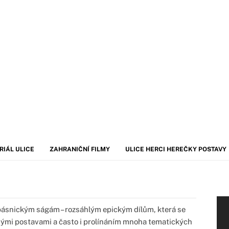
RIÁL ULICE
ZAHRANIČNÍ FILMY
ULICE HERCI HEREČKY POSTAVY
básnickým ságám – rozsáhlým epickým dílům, která se
ými postavami a často i prolínáním mnoha tematických