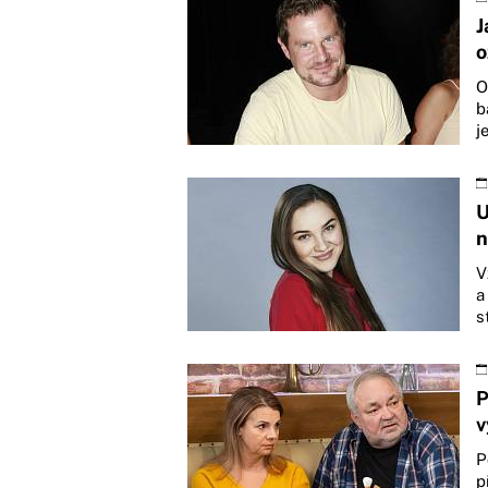
J
o
O
b
j
U
n
V
a
s
P
v
P
p