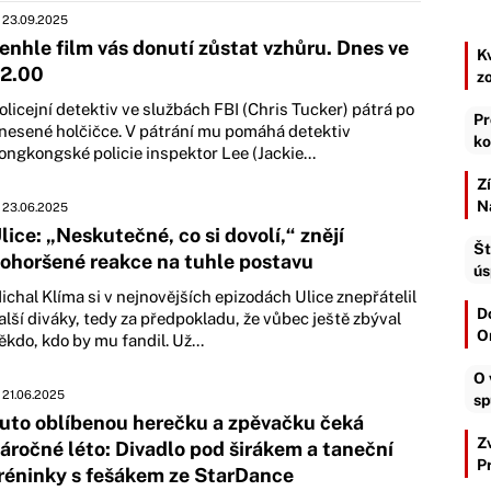
23.09.2025
enhle film vás donutí zůstat vzhůru. Dnes ve
K
2.00
z
olicejní detektiv ve službách FBI (Chris Tucker) pátrá po
Pr
nesené holčičce. V pátrání mu pomáhá detektiv
ko
ongkongské policie inspektor Lee (Jackie...
Z
N
23.06.2025
lice: „Neskutečné, co si dovolí,“ znějí
Št
ohoršené reakce na tuhle postavu
ús
ichal Klíma si v nejnovějších epizodách Ulice znepřátelil
D
alší diváky, tedy za předpokladu, že vůbec ještě zbýval
O
ěkdo, kdo by mu fandil. Už...
O 
21.06.2025
sp
uto oblíbenou herečku a zpěvačku čeká
Z
áročné léto: Divadlo pod širákem a taneční
P
réninky s fešákem ze StarDance