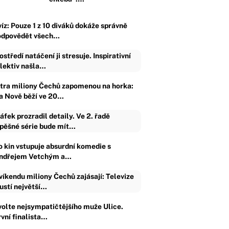
víz: Pouze 1 z 10 diváků dokáže správně
odpovědět všech…
ostředí natáčení ji stresuje. Inspirativní
lektiv našla…
ítra miliony Čechů zapomenou na horka:
a Nově běží ve 20…
áfek prozradil detaily. Ve 2. řadě
pěšné série bude mít…
o kin vstupuje absurdní komedie s
ndřejem Vetchým a…
víkendu miliony Čechů zajásají: Televize
ustí největší…
volte nejsympatičtějšího muže Ulice.
rvní finalista…