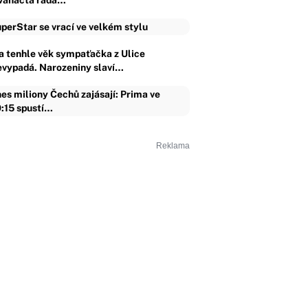
vanáctá řada…
perStar se vrací ve velkém stylu
a tenhle věk sympaťačka z Ulice
evypadá. Narozeniny slaví…
es miliony Čechů zajásají: Prima ve
:15 spustí…