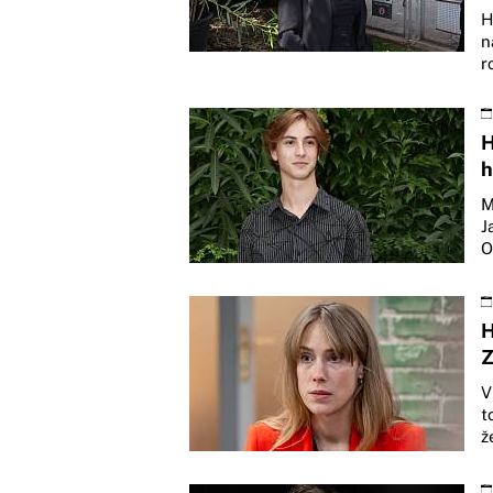
H
n
r
H
h
M
J
O
H
Z
V
t
ž