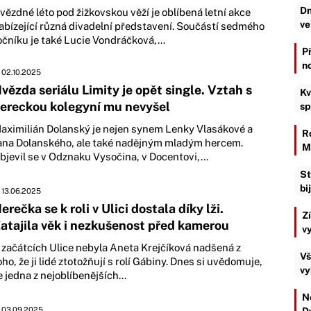
Dn
vězdné léto pod žižkovskou věží je oblíbená letní akce
ve
abízející různá divadelní představení. Součástí sedmého
očníku je také Lucie Vondráčková,...
P
n
02.10.2025
vězda seriálu Limity je opět single. Vztah s
Kv
ereckou kolegyní mu nevyšel
sp
aximilián Dolanský je nejen synem Lenky Vlasákové a
R
ana Dolanského, ale také nadějným mladým hercem.
M
bjevil se v Odznaku Vysočina, v Docentovi,...
St
bi
13.06.2025
erečka se k roli v Ulici dostala díky lži.
Z
atajila věk i nezkušenost před kamerou
v
 začátcích Ulice nebyla Aneta Krejčíková nadšená z
Vš
oho, že ji lidé ztotožňují s rolí Gábiny. Dnes si uvědomuje,
vy
e jedna z nejoblíbenějších...
Ne
03.09.2025