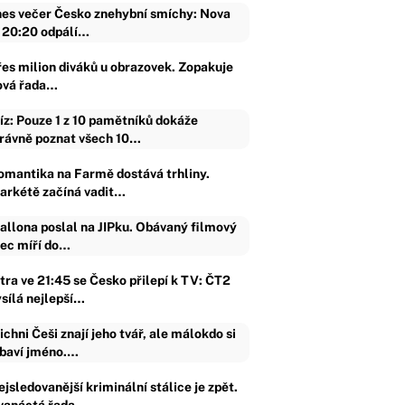
es večer Česko znehybní smíchy: Nova
 20:20 odpálí…
řes milion diváků u obrazovek. Zopakuje
ová řada…
íz: Pouze 1 z 10 pamětníků dokáže
rávně poznat všech 10…
omantika na Farmě dostává trhliny.
arkétě začíná vadit…
allona poslal na JIPku. Obávaný filmový
jec míří do…
ítra ve 21:45 se Česko přilepí k TV: ČT2
ysílá nejlepší…
ichni Češi znají jeho tvář, ale málokdo si
baví jméno.…
jsledovanější kriminální stálice je zpět.