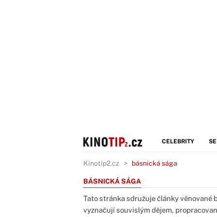
CELEBRITY
SE
Kinotip2.cz
básnická sága
BÁSNICKÁ SÁGA
Tato stránka sdružuje články věnované 
vyznačují souvislým dějem, propracovan