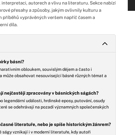
, interpretaci, autorech a vlivu na literaturu. Sekce nabízí
nrové přesahy a způsoby, jakým ovlivnily kulturu a
ch příběhů vyprávěných veršem napříč časem a
rní díla.
bírky básní?
narativním obloukem, souvislým dějem a často i
ka může obsahovat nesouvisející básně různých témat a
ají nejčastěji zpracovány v básnických ságách?
o legendární události, hrdinské eposy, putování, osudy
které se odehrávají na pozadí významných společenských
časné literatuře, nebo je spíše historickým žánrem?
 ságy vznikají i v moderní literatuře, kdy autoři