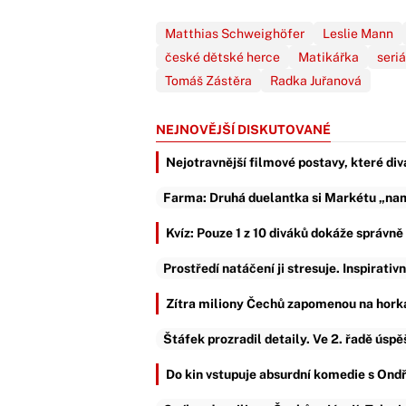
Matthias Schweighöfer
Leslie Mann
české dětské herce
Matikářka
seri
Tomáš Zástěra
Radka Juřanová
NEJNOVĚJŠÍ DISKUTOVANÉ
Nejotravnější filmové postavy, které div
Farma: Druhá duelantka si Markétu „nama
Kvíz: Pouze 1 z 10 diváků dokáže správn
Prostředí natáčení ji stresuje. Inspirativ
Zítra miliony Čechů zapomenou na horka
Štáfek prozradil detaily. Ve 2. řadě úsp
Do kin vstupuje absurdní komedie s Ond