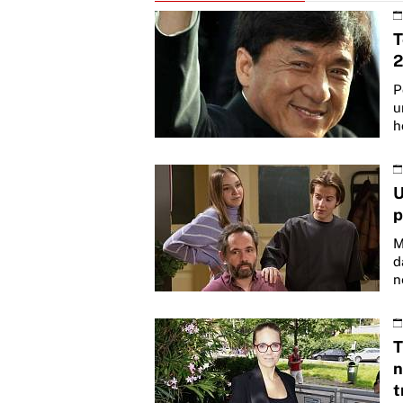
T
2
P
u
h
U
p
M
d
n
T
n
t